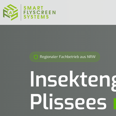
Regionaler Fachbetrieb aus NRW
Insekteng
Plissees