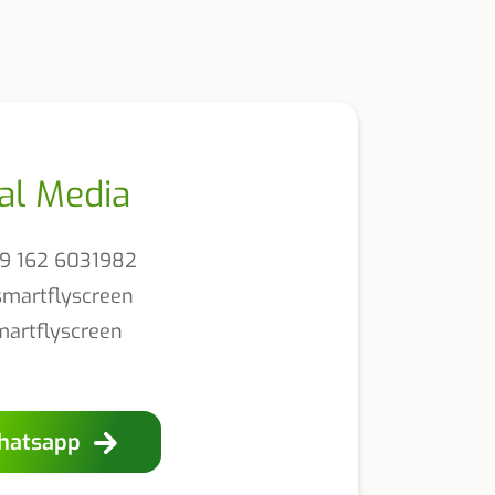
al Media
9 162 6031982
martflyscreen
martflyscreen
hatsapp