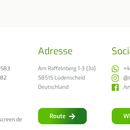
Adresse
Soci
0583
Am Raffelnberg 1-3 (3a)
+4
982
58515 Lüdenscheid
@s
Deutschland
/s
Route
W
screen.de