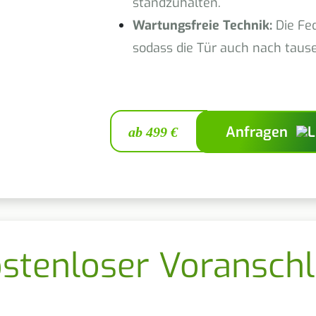
standzuhalten.
Wartungsfreie Technik:
Die Fed
sodass die Tür auch nach taus
Anfragen
ab 499 €
stenloser Voransch