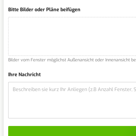
W
Bitte Bilder oder Pläne beifügen
i
e
T
e
l
e
f
o
n
Bilder vom Fenster möglichst Außenansicht oder Innenansicht b
n
u
m
Ihre Nachricht
m
e
r
s
i
n
d